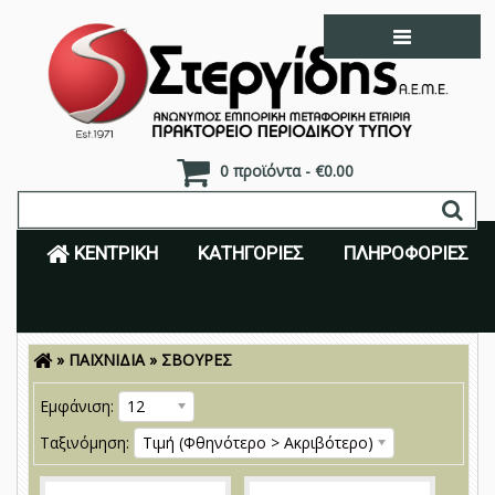
0 προϊόντα - €0.00
ΚΕΝΤΡΙΚΉ
ΚΑΤΗΓΟΡΊΕΣ
ΠΛΗΡΟΦΟΡΊΕΣ
»
ΠΑΙΧΝΙΔΙΑ
»
ΣΒΟΥΡΕΣ
Είσοδος
Εγγραφή
Εμφάνιση:
12
Ταξινόμηση:
Τιμή (Φθηνότερο > Ακριβότερο)