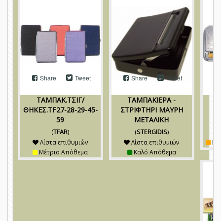
Share
Tweet
Share
Tweet
ΤΑΜΠΑΚ.ΤΣΙΓ/
ΤΑΜΠΑΚΙΕΡΑ -
ΘΗΚΕΣ.TF27-28-29-45-
ΣΤΡΙΦΤΗΡΙ ΜΑΥΡΗ
Σ
59
ΜΕΤΑΛΙΚΗ
(
TFAR
)
(
STERGIDIS
)
Λίστα επιθυμιών
Λίστα επιθυμιών
Πε
Μέτριο Απόθεμα
Καλό Απόθεμα