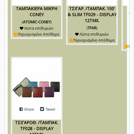
ΤΑΜΠΑΚΙΕΡΑ ΜΙΚΡΗ
ΤΣΙΓΑΡ. /ΤΑΜΠΑΚ. 100'
ΤΣ
CONEY
& SLIM TF029 - DISPLAY
TF
12ΤΜΧ.
PA
(
ATOMIC-CONEY
)
(
TFAR
)
Λίστα επιθυμιών
Περιορισμένο Απόθεμα
Λίστα επιθυμιών
Περιορισμένο Απόθεμα
Πε
Share
Tweet
ΤΣΙΓΑΡΟΘ. /ΤΑΜΠΑΚ.
TF028 - DISPLAY