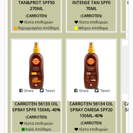
TAN&PROT SPF50
INTENSE TAN SPF0
IN
270ML
70ML
(
CARROTEN
)
(
CARROTEN
)
Λίστα επιθυμιών
Λίστα επιθυμιών
Περιορισμένο Απόθεμα
Μέτριο Απόθεμα
Share
Tweet
Share
Tweet
CARROTEN 56133 OIL
CARROTEN 56134 OIL
CAR
SPRAY SPF0 150ML-40%
SPRAY OMEGA SPF20
SPR
150ML-40%
(
CARROTEN
)
(
CARROTEN
)
Λίστα επιθυμιών
Καλό Απόθεμα
Λίστα επιθυμιών