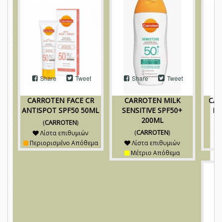
Share
Tweet
Share
Tweet
CARROTEN FACE CR
CARROTEN MILK
CAR
ANTISPOT SPF50 50ML
SENSITIVE SPF50+
KI
200ML
(
CARROTEN
)
(
CARROTEN
)
Λίστα επιθυμιών
Περιορισμένο Απόθεμα
Λίστα επιθυμιών
Μέτριο Απόθεμα