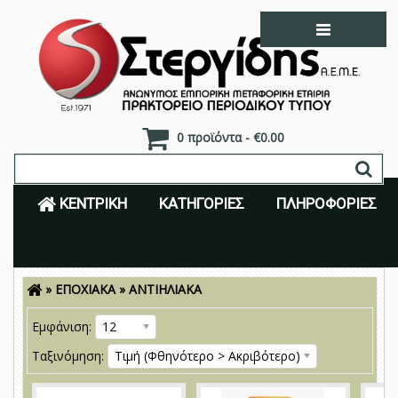
0 προϊόντα - €0.00
ΚΕΝΤΡΙΚΉ
ΚΑΤΗΓΟΡΊΕΣ
ΠΛΗΡΟΦΟΡΊΕΣ
»
ΕΠΟΧΙΑΚΑ
»
ΑΝΤΙΗΛΙΑΚΑ
Είσοδος
Εγγραφή
Εμφάνιση:
12
Ταξινόμηση:
Τιμή (Φθηνότερο > Ακριβότερο)