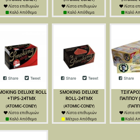
Λίστα επιθυμιών
Λίστα επιθυμιών
Λίστα επ
Καλό Απόθεμα
Καλό Απόθεμα
Καλό Α
Share
Tweet
Share
Tweet
Share
MOKING DELUXE ROLL
SMOKING DELUXE
ΤΣΙΓΑΡΟ
+TIPS-24TMX
ROLL-24TMX
ΠAΠΠOY (
(
ATOMIC-CONEY
)
(
ATOMIC-CONEY
)
(
ΠΑΠΠ
Λίστα επιθυμιών
Λίστα επιθυμιών
Λίστα επ
Καλό Απόθεμα
Μέτριο Απόθεμα
Καλό Α