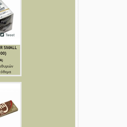
Tweet
ER SMALL
100)
A
)
ιθυμιών
πόθεμα