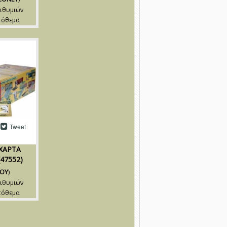
ιθυμιών
πόθεμα
Tweet
ΧΑΡΤΑ
47552)
ΟΥ
)
ιθυμιών
πόθεμα