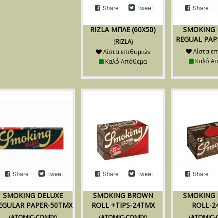
Share
Tweet
Share
RIZLA ΜΠΛΕ (60Χ50)
SMOKING
REGUAL PAP
(
RIZLA
)
Λίστα επ
Λίστα επιθυμιών
Καλό Α
Καλό Απόθεμα
Share
Tweet
Share
Tweet
Share
SMOKING DELUXE
SMOKING BROWN
SMOKING
EGULAR PAPER-50TMX
ROLL +TIPS-24TMX
ROLL-2
(
ATOMIC-CONEY
)
(
ATOMIC-CONEY
)
(
ATOMIC-