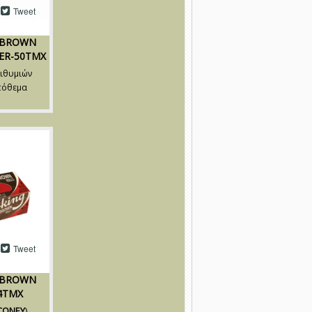
Tweet
 BROWN
ER-50TMX
ιθυμιών
πόθεμα
Tweet
 BROWN
4TMX
CONEY
)