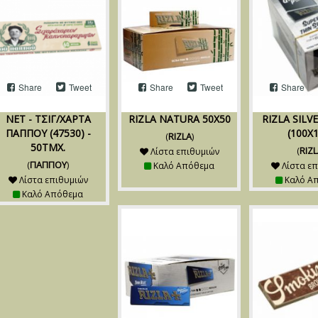
Share
Tweet
Share
Tweet
Share
NET - ΤΣΙΓ/ΧΑΡΤΑ
RIZLA NATURA 50X50
RIZLA SILV
ΠΑΠΠΟΥ (47530) -
(100X
(
RIZLA
)
50ΤΜΧ.
(
RIZL
Λίστα επιθυμιών
(
ΠΑΠΠΟΥ
)
Καλό Απόθεμα
Λίστα επ
Λίστα επιθυμιών
Καλό Α
Καλό Απόθεμα