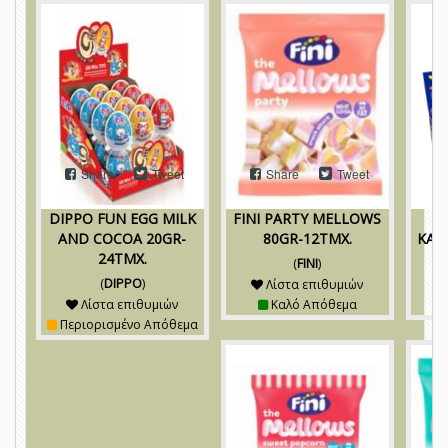
Share
Tweet
Share
Tweet
DIPPO FUN EGG MILK
FINI PARTY MELLOWS
AND COCOA 20GR-
80GR-12TMX.
ΚΑΡ
24TMX.
(
FINI
)
(
DIPPO
)
Λίστα επιθυμιών
Λίστα επιθυμιών
Καλό Απόθεμα
Περιορισμένο Απόθεμα