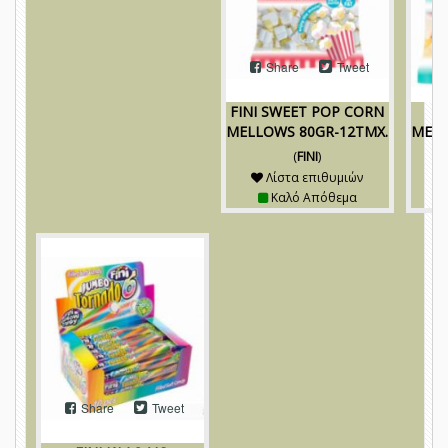
Share
Tweet
FINI SWEET POP CORN
FI
MELLOWS 80GR-12TMX.
MELL
(
FINI
)
Λίστα επιθυμιών
Καλό Απόθεμα
Share
Tweet