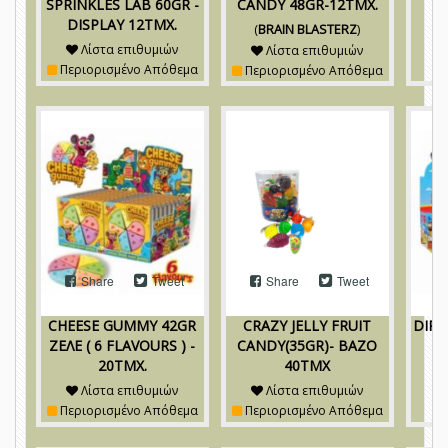
SPRINKLES LAB 60GR -
CANDY 48GR-12TMX.
DISPLAY 12TMX.
(
BRAIN BLASTERZ
)
Λίστα επιθυμιών
Λίστα επιθυμιών
Περιορισμένο Απόθεμα
Περιορισμένο Απόθεμα
Share
Tweet
Share
Tweet
CHEESE GUMMY 42GR
CRAZY JELLY FRUIT
DIP
ΖΕΛΕ ( 6 FLAVOURS ) -
CANDY(35GR)- ΒΑΖΟ
20TMX.
40ΤΜΧ
Λίστα επιθυμιών
Λίστα επιθυμιών
Περιορισμένο Απόθεμα
Περιορισμένο Απόθεμα