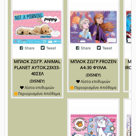
Share
Tweet
Share
Tweet
ΜΠΛΟΚ ΖΩΓΡ. ANIMAL
ΜΠΛΟΚ ΖΩΓΡ.FROZEN
ΜΠΛ
PLANET ΑΥΤΟΚ.23Χ33-
Α4-30 ΦΥΛΛΑ
IRON
40ΣΕΛ
(
DISNEY
)
(
DISNEY
)
Λίστα επιθυμιών
Λίστα επιθυμιών
Περιορισμένο Απόθεμα
Περιορισμένο Απόθεμα