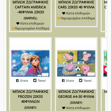
ΜΠΛΟΚ ΖΩΓΡΑΦΙΚΗΣ
ΜΠΛΟΚ ΖΩΓΡΑΦΙΚΗΣ
ΜΠΛ
CAPTAIN AMERICA
CARS 23X33 40 ΦΥΛΛΑ
CIN
-40ΦΥΛΛΑ 23Χ33
Λίστα επιθυμιών
(
MARVEL
)
Περιορισμένο Απόθεμα
Λίστα επιθυμιών
Περιορισμένο Απόθεμα
Share
Tweet
Share
Tweet
ΜΠΛΟΚ ΖΩΓΡΑΦΙΚΗΣ
ΜΠΛΟΚ ΖΩΓΡΑΦΙΚΗΣ
ΜΠΛ
FROZEN 23Χ33
GEORGE Α4-30 ΦΥΛΛΑ
LI
40ΦΥΛΛΩΝ
(
DISNEY
)
(
DISNEY
)
Λίστα επιθυμιών