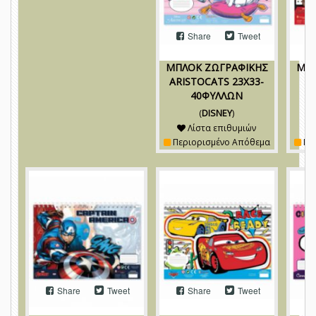
Share
Tweet
ΜΠΛΟΚ ΖΩΓΡΑΦΙΚΗΣ
ΜΠΛ
ARISTOCATS 23Χ33-
A
40ΦΥΛΛΩΝ
(
DISNEY
)
Λίστα επιθυμιών
Περιορισμένο Απόθεμα
Πε
Share
Tweet
Share
Tweet