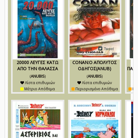
Share
Tweet
Share
Tweet
20000 ΛΕΥΓΕΣ ΚΑΤΩ
CONAN:O ΑΠΟΛΥΤΟΣ
ΑΠΟ ΤΗΝ ΘΑΛΑΣΣΑ
OΔHΓOΣ(ANUB)
ΠΑΝΤ
(
ANUBIS
)
(
ANUBIS
)
Λίστα επιθυμιών
Λίστα επιθυμιών
Μέτριο Απόθεμα
Περιορισμένο Απόθεμα
Πε