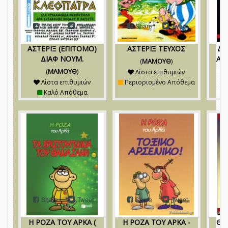
Share
Tweet
Share
Tweet
ΑΣΤΕΡΙΞ (ΕΠΙΤΟΜΟ)
ΑΣΤΕΡΙΞ ΤΕΥΧΟΣ
ΔΟ
ΔΙΑΦ ΝΟΥΜ.
ΑΛ
(
ΜΑΜΟΥΘ
)
(
ΜΑΜΟΥΘ
)
Λίστα επιθυμιών
Λίστα επιθυμιών
Περιορισμένο Απόθεμα
Καλό Απόθεμα
Share
Tweet
Share
Tweet
Η ΡΟΖΑ ΤΟΥ ΑΡΚΑ (
Η ΡΟΖΑ ΤΟΥ ΑΡΚΑ -
ΘΗ