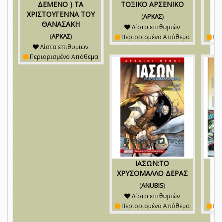
ΔΕΜΕΝΟ ) ΤΑ
ΤΟΞΙΚΟ ΑΡΣΕΝΙΚΟ
ΧΡΙΣΤΟΥΓΕΝΝΑ ΤΟΥ
(
ΑΡΚΑΣ
)
ΘΑΝΑΣΑΚΗ
Λίστα επιθυμιών
(
ΑΡΚΑΣ
)
Περιορισμένο Απόθεμα
Πε
Λίστα επιθυμιών
Περιορισμένο Απόθεμα
Share
Tweet
ΙΑΣΩΝ:ΤΟ
Ι
ΧΡΥΣΟΜΑΛΛΟ ΔΕΡΑΣ
(
ANUBIS
)
Λίστα επιθυμιών
Περιορισμένο Απόθεμα
Πε